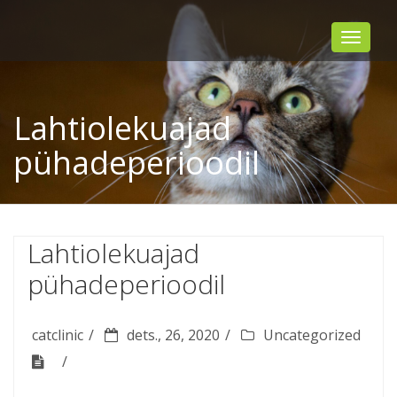
Toggle
navigat
Lahtiolekuajad
pühadeperioodil
Lahtiolekuajad
pühadeperioodil
catclinic
dets., 26, 2020
Uncategorized