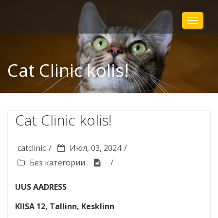
Toggle
navigat
Cat Clinic kolis!
Cat Clinic kolis!
catclinic
Июл, 03, 2024
Без категории
UUS AADRESS
KIISA 12, Tallinn, Kesklinn